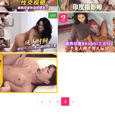
VIP
<
1
2
3
>