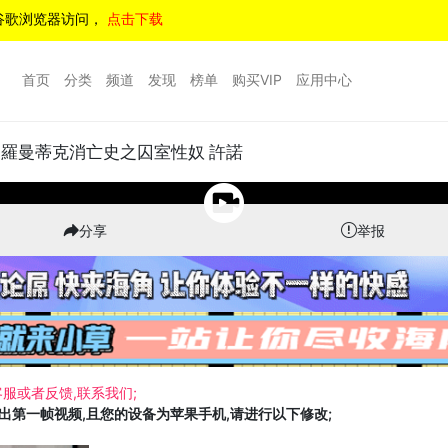
谷歌浏览器访问，
点击下载
首页
分类
频道
发现
榜单
购买VIP
应用中心
8122 羅曼蒂克消亡史之囚室性奴 許諾
分享
举报
服或者反馈,联系我们;
载出第一帧视频,且您的设备为苹果手机,请进行以下修改;