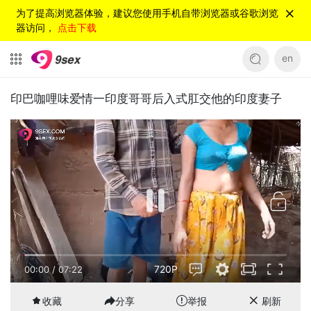
为了提高浏览器体验，建议您使用手机自带浏览器或谷歌浏览
器访问，
点击下载
en
印巴咖哩味爱情一印度哥哥后入式肛交他的印度妻子
720P
00:00
/
07:22
收藏
分享
举报
刷新